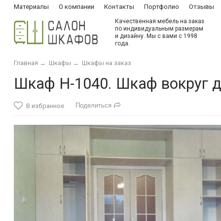
Материалы
О компании
Контакты
Портфолио
Отзывы
Качественная мебель на заказ
по индивидуальным размерам
и дизайну. Мы с вами с 1998
года.
Главная
→
Шкафы
→
Шкафы на заказ
Шкаф Н-1040. Шкаф вокруг 
Поделиться
В избранное