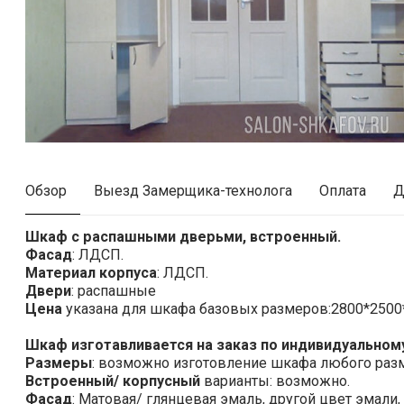
Обзор
Выезд Замерщика-технолога
Оплата
Д
Шкаф с распашными дверьми, встроенный.
Фасад
: ЛДСП.
Материал корпуса
: ЛДСП.
Двери
: распашные
Цена
указана для шкафа базовых размеров:2800*2500*
Шкаф изготавливается на заказ по индивидуальному
Размеры
: возможно изготовление шкафа любого раз
Встроенный/ корпусный
варианты: возможно.
Фасад
: Матовая/ глянцевая эмаль, другой цвет эмали