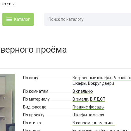
Статьи
Каталог
дверного проёма
По виду
Встроенные шкафы
,
Распашн
шкафы
,
Вокруг двери
По комнатам
В спальню
По материалу
В эмали
,
В ЛДСП
Вид фасада
Гладкие фасады
По проекту
Шкафы на заказ
По стилю
В современном стиле
По цвету
Белые шкафы
, Без текстуры