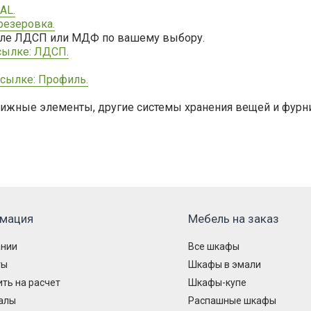
AL.
резеровка.
иале ЛДСП или МДФ по вашему выбору.
сылке: ЛДСП.
сылке: Профиль.
вижные элементы, другие системы хранения вещей и фур
мация
Мебель на заказ
ании
Все шкафы
ты
Шкафы в эмали
ть на расчет
Шкафы-купе
алы
Распашные шкафы