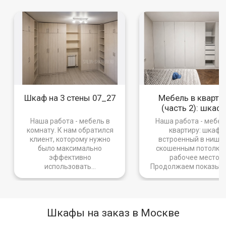
Шкаф на 3 стены 07_27​
Мебель в кварти
(часть 2): шкаф 
спальню и рабочая
Наша работа - мебель в
Наша работа - мебел
комнату. К нам обратился
квартиру: шкаф
клиент, которому нужно
встроенный в нишу 
было максимально
скошенным потолко
эффективно
рабочее место.
использовать...
Продолжаем показыват
Шкафы на заказ в Москве