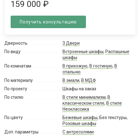
159 000
₽
Получить консультацию
Дверность
3 Двери
По виду
Встроенные шкафы
,
Распашные
шкафы
По комнатам
В прихожую
,
В гостиную
,
В
спальню
По материалу
В эмали
,
В МДФ
По проекту
Шкафы на заказ
По стилю
В стиле минимализм
,
В
классическом стиле
,
В стиле
Неоклассика
По цвету
Бежевые шкафы
, Без текстуры,
Розовые шкафы
Доп. параметры
С антресолями