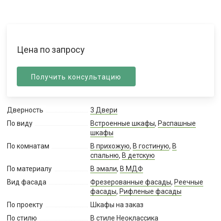
Цена по запросу
Получить консультацию
Дверность
3 Двери
По виду
Встроенные шкафы
,
Распашные
шкафы
По комнатам
В прихожую
,
В гостиную
,
В
спальню
,
В детскую
По материалу
В эмали
,
В МДФ
Вид фасада
Фрезерованные фасады
,
Реечные
фасады
,
Рифленые фасады
По проекту
Шкафы на заказ
По стилю
В стиле Неоклассика