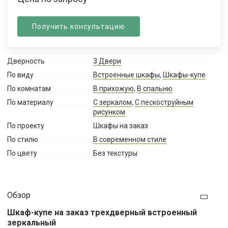
Получить консультацию
Дверность
3 Двери
По виду
Встроенные шкафы
,
Шкафы-купе
По комнатам
В прихожую
,
В спальню
По материалу
С зеркалом
,
С пескоструйным
рисунком
По проекту
Шкафы на заказ
По стилю
В современном стиле
По цвету
Без текстуры
Обзор
Шкаф-купе на заказ трехдверный встроенный
зеркальный