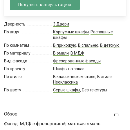
Получить консультацию
Дверность
3 Двери
По виду
Корпусные шкафы
,
Распашные
шкафы
По комнатам
В прихожую
,
В спальню
,
В детскую
По материалу
В эмали
,
В МДФ
Вид фасада
Фрезерованные фасады
По проекту
Шкафы на заказ
По стилю
В классическом стиле
,
В стиле
Неоклассика
По цвету
Серые шкафы
, Без текстуры
Обзор
Фасад: МДФ с фрезеровкой, матовая эмаль