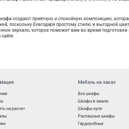
й шкафа создают приятную и спокойную композицию, кото
жей, поскольку благодаря простому стилю и выгодной цве
ное зеркало, которое поможет вам во время подготовки 
сайте.
мация
Мебель на заказ
ании
Все шкафы
ты
Шкафы в эмали
ть на расчет
Шкафы-купе
алы
Распашные шкафы
лио
Гардеробные