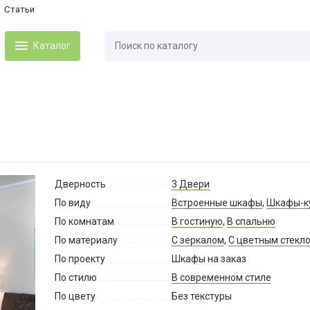
Статьи
Каталог
Дверность
3 Двери
По виду
Встроенные шкафы
,
Шкафы-к
По комнатам
В гостиную
,
В спальню
По материалу
С зеркалом
,
С цветным стекл
По проекту
Шкафы на заказ
По стилю
В современном стиле
По цвету
Без текстуры