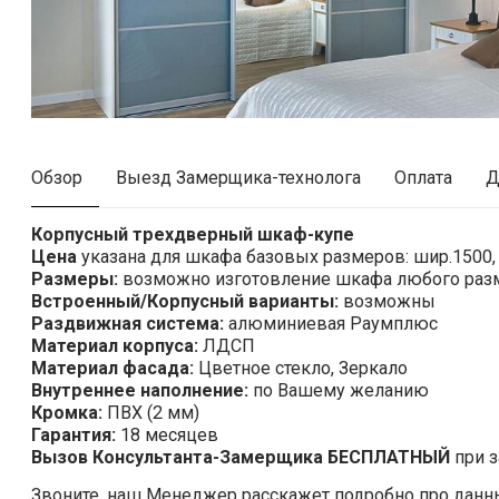
Обзор
Выезд Замерщика-технолога
Оплата
Д
Корпусный трехдверный шкаф-купе
Цена
указана для шкафа базовых размеров: шир.1500, в
Размеры:
возможно изготовление шкафа любого раз
Встроенный/Корпусный варианты:
возможны
Раздвижная система:
алюминиевая Раумплюс
Материал корпуса:
ЛДСП
Материал фасада:
Цветное стекло, Зеркало
Внутреннее наполнение:
по Вашему желанию
Кромка:
ПВХ (2 мм)
Гарантия:
18 месяцев
Вызов Консультанта-Замерщика
БЕСПЛАТНЫЙ
при з
Звоните, наш Менеджер расскажет подробно про данн