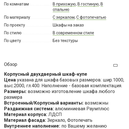
По комнатам
В прихожую
,
В гостиную
,
В
спальню
По материалу
С зеркалом
,
С фотопечатью
По проекту
Шкафы на заказ
По стилю
В современном стиле
По цвету
Без текстуры
Обзор
Корпусный двухдверный шкаф-купе
Цена
указана для шкафа базовых размеров: шир.1000,
выс.2000, гл.400. Наполнение - базовая комплектация.
Размеры:
возможно изготовление шкафа любого
размера
Встроенный/Корпусный варианты:
возможны
Раздвижная система:
алюминиевая Раумплюс
Материал корпуса:
ЛДСП
Материал фасада:
Зеркало, Фотопечать
Внутреннее наполнение:
по Вашему желанию