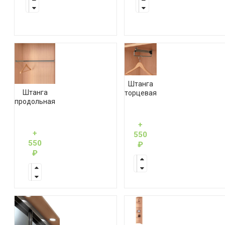
Штанга
Штанга
торцевая
продольная
+
+
550
550
₽
₽