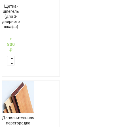
Щетка-
шлегель
(для 3-
дверного
шкафа)
+
830
₽
Дополнительная
перегородка