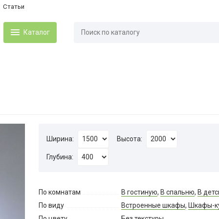
Статьи
Каталог
Ширина:
Высота:
Глубина:
По комнатам
В гостиную
,
В спальню
,
В дет
По виду
Встроенные шкафы
,
Шкафы-к
По цвету
Без текстуры