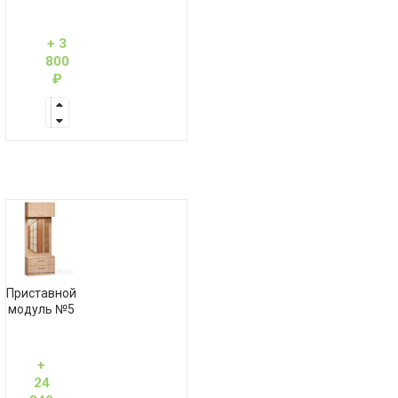
+ 3
800
₽
Приставной
модуль №5
+
24