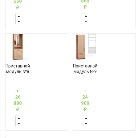
880
560
₽
₽
Приставной
Приставной
модуль №8
модуль №9
+
+
26
24
880
900
₽
₽