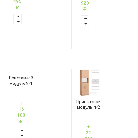
495
920
₽
₽
Приставной
модуль №1
Приставной
+
модуль №2
16
100
₽
+
21