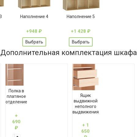
3
Наполнение 4
Наполнение 5
+948
₽
+1 428
₽
Выбрать
Выбрать
Дополнительная комплектация шкафа
Полка в
Ящик
платяное
выдвижной
отделение
неполного
выдвижения
+
690
+ 1
₽
650