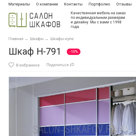
Материалы
О компании
Контакты
Портфолио
Отзывы
Качественная мебель на заказ
по индивидуальным размерам
и дизайну. Мы с вами с 1998
года.
Главная
→
Шкафы
→
Шкафы-купе
Шкаф Н-791
-10%
Поделиться
В избранное