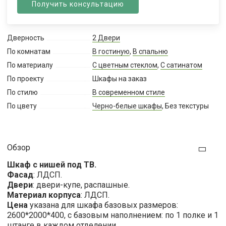
Получить консультацию
Дверность
2 Двери
По комнатам
В гостиную
,
В спальню
По материалу
С цветным стеклом
,
С сатинатом
По проекту
Шкафы на заказ
По стилю
В современном стиле
По цвету
Черно-белые шкафы
, Без текстуры
Обзор
Шкаф с нишей под ТВ.
Фасад
: ЛДСП.
Двери
: двери-купе, распашные.
Материал корпуса
: ЛДСП.
Цена
указана для шкафа базовых размеров:
2600*2000*400, с базовым наполнением: по 1 полке и 1
штанге в каждом отделении.