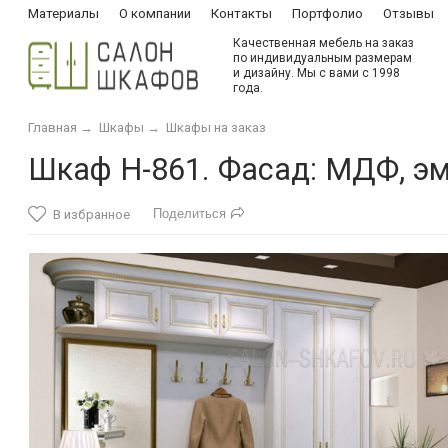
Материалы
О компании
Контакты
Портфолио
Отзывы
Качественная мебель на заказ
по индивидуальным размерам
и дизайну. Мы с вами с 1998
года.
Главная
→
Шкафы
→
Шкафы на заказ
Шкаф Н-861. Фасад: МДФ, эм
Поделиться
В избранное