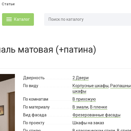
Статьи
Каталог
аль матовая (+патина)
Дверность
2 Двери
По виду
Корпусные шкафы
,
Распашны
шкафы
По комнатам
В прихожую
По материалу
В эмали
,
В пленке
Вид фасада
Фрезерованные фасады
По проекту
Шкафы на заказ
По стилю
В классическом стиле
,
В стил