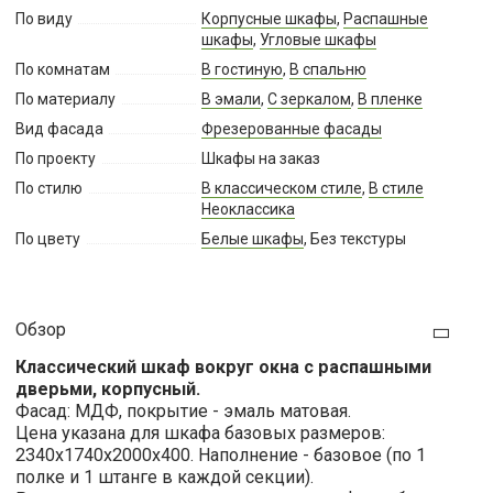
По виду
Корпусные шкафы
,
Распашные
шкафы
,
Угловые шкафы
По комнатам
В гостиную
,
В спальню
По материалу
В эмали
,
С зеркалом
,
В пленке
Вид фасада
Фрезерованные фасады
По проекту
Шкафы на заказ
По стилю
В классическом стиле
,
В стиле
Неоклассика
По цвету
Белые шкафы
, Без текстуры
Обзор
Классический шкаф вокруг окна с распашными
дверьми, корпусный.
Фасад: МДФ, покрытие - эмаль матовая.
Цена
указана для шкафа базовых размеров:
2340х1740х2000х400. Наполнение - базовое (по 1
полке и 1 штанге в каждой секции).