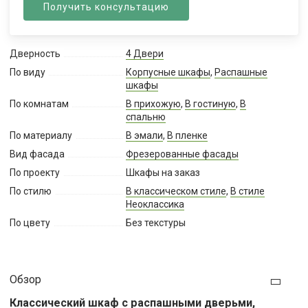
Получить консультацию
Дверность
4 Двери
По виду
Корпусные шкафы
,
Распашные
шкафы
По комнатам
В прихожую
,
В гостиную
,
В
спальню
По материалу
В эмали
,
В пленке
Вид фасада
Фрезерованные фасады
По проекту
Шкафы на заказ
По стилю
В классическом стиле
,
В стиле
Неоклассика
По цвету
Без текстуры
Обзор
Классический шкаф с распашными дверьми,