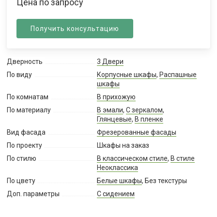
Цена по запросу
Получить консультацию
Дверность
3 Двери
По виду
Корпусные шкафы
,
Распашные
шкафы
По комнатам
В прихожую
По материалу
В эмали
,
С зеркалом
,
Глянцевые
,
В пленке
Вид фасада
Фрезерованные фасады
По проекту
Шкафы на заказ
По стилю
В классическом стиле
,
В стиле
Неоклассика
По цвету
Белые шкафы
, Без текстуры
Доп. параметры
С сидением