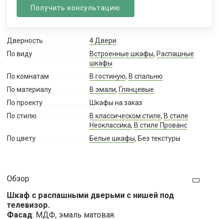
Получить консультацию
Дверность
4 Двери
По виду
Встроенные шкафы
,
Распашные
шкафы
По комнатам
В гостиную
,
В спальню
По материалу
В эмали
,
Глянцевые
По проекту
Шкафы на заказ
По стилю
В классическом стиле
,
В стиле
Неоклассика
,
В стиле Прованс
По цвету
Белые шкафы
, Без текстуры
Обзор
Шкаф с распашными дверьми с нишей под
телевизор.
Фасад
: МДФ, эмаль матовая.