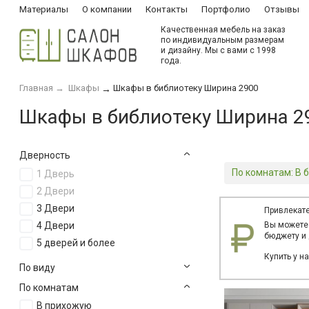
Материалы
О компании
Контакты
Портфолио
Отзывы
Качественная мебель на заказ
по индивидуальным размерам
и дизайну. Мы с вами с 1998
года.
Главная
→
Шкафы
Шкафы в библиотеку Ширина 2900
→
Шкафы в библиотеку Ширина 2
Дверность
По комнатам:
В б
1 Дверь
2 Двери
3 Двери
Привлекате
4 Двери
Вы можете
бюджету и 
5 дверей и более
Купить у н
По виду
По комнатам
В прихожую