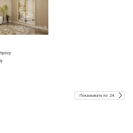
апросу
9
24
Показывать по