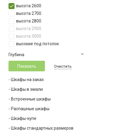
Ширина 2300
высота 2600
Ширина 2400
высота 2700
Ширина 2500
высота 2800
Ширина 2600
высота 2900
Ширина 2700
высота 3000
Ширина 2800
высокие под потолок
Ширина 2900
Глубина
Ширина 3000
Ширина 3100
Очистить
Ширина 3200
Ширина 3300
- Шкафы на заказ
Ширина 3400
- Шкафы в эмали
Ширина 3500
- Встроенные шкафы
Ширина 3600
Ширина 3700
- Распашные шкафы
Ширина 3800
- Шкафы-купе
Ширина 3900
- Шкафы стандартных размеров
Ширина 4000