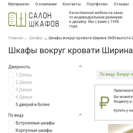
Материалы
О компании
Контакты
Портфолио
Отзывы
Качественная мебель на заказ
по индивидуальным размерам
и дизайну. Мы с вами с 1998
года.
Главная
→
Шкафы
Шкафы вокруг кровати Ширина 3600 высота 
→
Шкафы вокруг кровати Ширина
Дверность
По виду:
Вокруг 
1 Дверь
2 Двери
3 Двери
Привлекате
4 Двери
Вы можете
бюджету и 
5 дверей и более
Купить у н
По виду
Встроенные шкафы
Корпусные шкафы