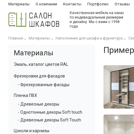
Материалы
О компании
Контакты
Портфолио
Отзывы
Качественная мебель на заказ
по индивидуальным размерам
и дизайну. Мы с вами с 1998
года.
Главная
→
Материалы
→
Наполнение для шкафа и фурнитура
→
Сх
Пример
Материалы
Эмаль, каталог цветов RAL
Фрезеровки для фасадов
- Фрезерованные фасады
Пленка ПВХ
- Древесные декоры
- Однотонные декоры Soft touch
- Древесные декоры Soft Touch
Цоколи и карнизы