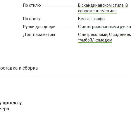
По стилю
В скандинавском стиле
,
В
современном стиле
По цвету
Белые шкафы
Ручки для двери
С интегрированными ручк
Доп. параметры
С антресолями
,
С сидение
тумбой/ комодом
оставка и сборка
 проекту.
мера.