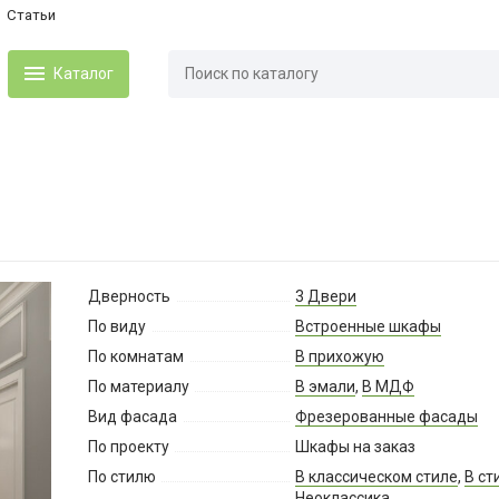
Статьи
Каталог
Дверность
3 Двери
По виду
Встроенные шкафы
По комнатам
В прихожую
По материалу
В эмали
,
В МДФ
Вид фасада
Фрезерованные фасады
По проекту
Шкафы на заказ
По стилю
В классическом стиле
,
В ст
Неоклассика