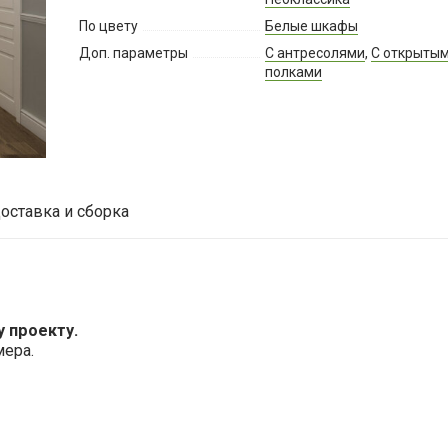
По цвету
Белые шкафы
Доп. параметры
С антресолями
,
С открыты
полками
оставка и сборка
 проекту.
мера.