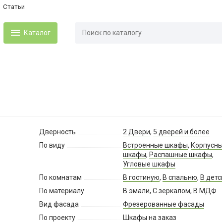
Статьи
Каталог
Дверность
2 Двери
,
5 дверей и более
По виду
Встроенные шкафы
,
Корпусн
шкафы
,
Распашные шкафы
,
Угловые шкафы
По комнатам
В гостиную
,
В спальню
,
В дет
По материалу
В эмали
,
С зеркалом
,
В МДФ
Вид фасада
Фрезерованные фасады
По проекту
Шкафы на заказ