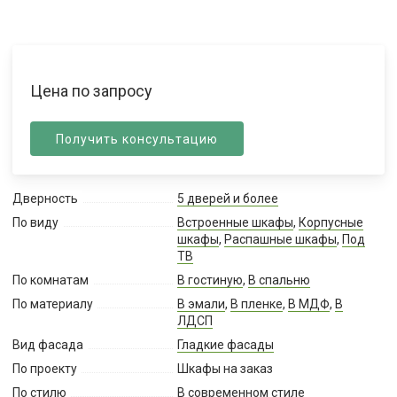
Цена по запросу
Получить консультацию
Дверность
5 дверей и более
По виду
Встроенные шкафы
,
Корпусные
шкафы
,
Распашные шкафы
,
Под
ТВ
По комнатам
В гостиную
,
В спальню
По материалу
В эмали
,
В пленке
,
В МДФ
,
В
ЛДСП
Вид фасада
Гладкие фасады
По проекту
Шкафы на заказ
По стилю
В современном стиле