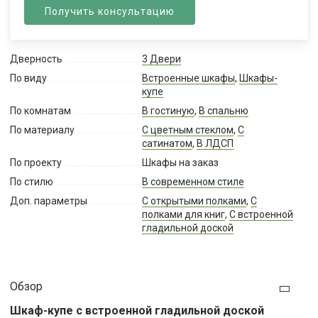
Получить консультацию
Дверность
3 Двери
По виду
Встроенные шкафы
,
Шкафы-
купе
По комнатам
В гостиную
,
В спальню
По материалу
С цветным стеклом
,
С
сатинатом
,
В ЛДСП
По проекту
Шкафы на заказ
По стилю
В современном стиле
Доп. параметры
С открытыми полками
,
С
полками для книг
,
С встроенной
гладильной доской
Обзор
Шкаф-купе с встроенной гладильной доской