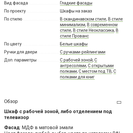
Вид фасада
Гладкие фасады
По проекту
Шкафы на заказ
По стилю
В скандинавском стиле
,
В стиле
минимализм
,
В современном
стиле
,
В стиле Неоклассика
,
В
стиле Прованс
По цвету
Белые шкафы
Ручки для двери
С ручками-рейлингами
Доп. параметры
С рабочей зоной
,
С
антресолями
,
С открытыми
полками
,
С местом под ТВ
,
С
полками для книг
Обзор
Шкаф с рабочей зоной, либо отделением под
телевизор
Фасад
: МДФ в матовой эмали