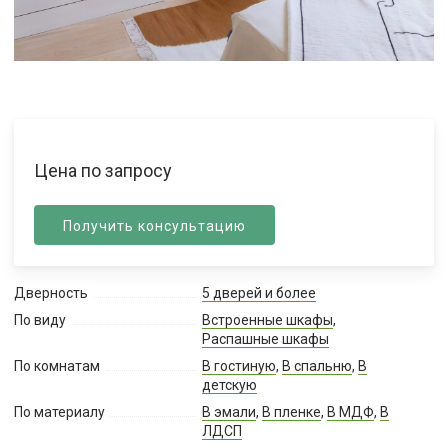
Цена по запросу
Получить консультацию
Дверность
5 дверей и более
По виду
Встроенные шкафы
,
Распашные шкафы
По комнатам
В гостиную
,
В спальню
,
В
детскую
По материалу
В эмали
,
В пленке
,
В МДФ
,
В
ЛДСП