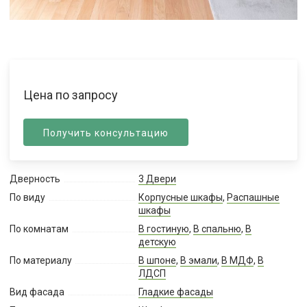
Цена по запросу
Получить консультацию
Дверность
3 Двери
По виду
Корпусные шкафы
,
Распашные
шкафы
По комнатам
В гостиную
,
В спальню
,
В
детскую
По материалу
В шпоне
,
В эмали
,
В МДФ
,
В
ЛДСП
Вид фасада
Гладкие фасады