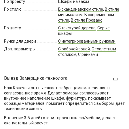
По проекту
Шкафы на заказ
По стилю
В скандинавском стиле
,
В стиле
минимализм
,
В современном
стиле
,
В стиле Прованс
По цвету
С текстурой дерева
,
Серые
шкафы
Ручки для двери
С интегрированными ручками
Доп. параметры
С рабочей зоной
,
С туалетным
столиком
,
С рейками
Выезд Замерщика-технолога
Наш Консультант выезжает с образцами материалов в
согласованное время. Делает замеры, согласовывает
внутреннее наполнение шкафа, фурнитуру, показывает
образцы материалов, помогает определиться с выбором, дает
технические советы.
В течение 3-5 дней готовит проект шкафа/мебели, делает
окончательный расчет.