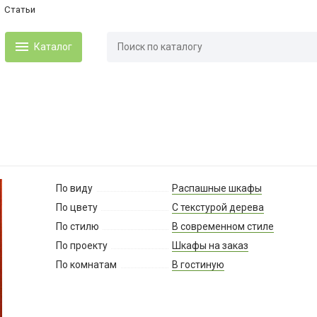
Статьи
Каталог
По виду
Распашные шкафы
По цвету
С текстурой дерева
По стилю
В современном стиле
По проекту
Шкафы на заказ
По комнатам
В гостиную