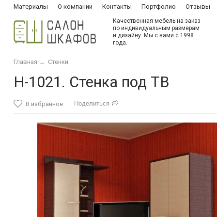
Материалы
О компании
Контакты
Портфолио
Отзывы
Качественная мебель на заказ
по индивидуальным размерам
и дизайну. Мы с вами с 1998
года.
Главная
→
Стенки
Н-1021. Стенка под ТВ
Поделиться
В избранное