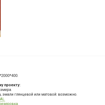
*2000*400.
му проекту:
змера.
а, эмали глянцевой или матовой: возможно.
AL.
резеровка.