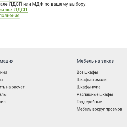
риале ЛДСП или МДФ по вашему выбору.
сылке: ЛДСП.
аполнение
.
мация
Мебель на заказ
ании
Все шкафы
ты
Шкафы в эмали
ть на расчет
Шкафы-купе
алы
Распашные шкафы
лио
Гардеробные
Мебель вокруг проемов