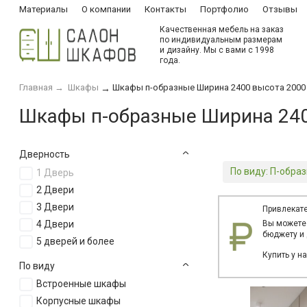
Материалы
О компании
Контакты
Портфолио
Отзывы
Качественная мебель на заказ
по индивидуальным размерам
и дизайну. Мы с вами с 1998
года.
Главная
→
Шкафы
Шкафы п-образные Ширина 2400 высота 2000
→
Шкафы п-образные Ширина 240
Дверность
По виду:
П-обра
1 Дверь
2 Двери
3 Двери
Привлекате
4 Двери
Вы можете
бюджету и 
5 дверей и более
Купить у н
По виду
Встроенные шкафы
Корпусные шкафы