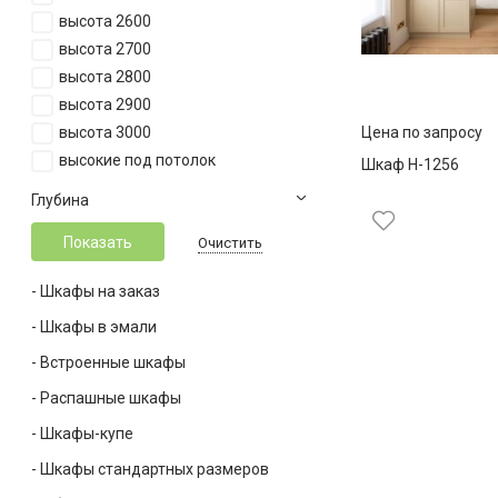
Ширина 2300
высота 2600
Ширина 2400
высота 2700
Ширина 2500
высота 2800
Ширина 2600
высота 2900
Ширина 2700
Цена по запросу
высота 3000
Ширина 2800
высокие под потолок
Шкаф Н-1256
Ширина 2900
Глубина
Ширина 3000
Ширина 3100
Очистить
Ширина 3200
Ширина 3300
- Шкафы на заказ
Ширина 3400
- Шкафы в эмали
Ширина 3500
- Встроенные шкафы
Ширина 3600
Ширина 3700
- Распашные шкафы
Ширина 3800
- Шкафы-купе
Ширина 3900
- Шкафы стандартных размеров
Ширина 4000