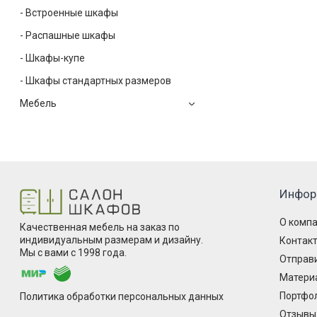
Ширина 2300
- Встроенные шкафы
Ширина 2400
- Распашные шкафы
Ширина 2500
Ширина 2600
- Шкафы-купе
Ширина 2700
- Шкафы стандартных размеров
Ширина 2800
Мебель
Ширина 2900
Ширина 3000
Ширина 3100
Ширина 3200
Ширина 3300
Инфор
Ширина 3400
Ширина 3500
О комп
Качественная мебель на заказ по
Ширина 3600
индивидуальным размерам и дизайну.
Контак
Ширина 3700
Мы с вами с 1998 года.
Отправи
Ширина 3800
Матери
Ширина 3900
Портфо
Политика обработки персональных данных
Ширина 4000
Отзывы