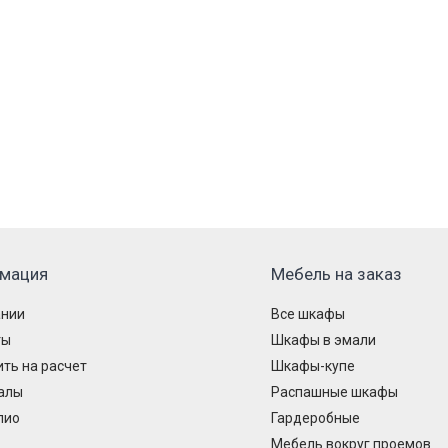
мация
Мебель на заказ
ании
Все шкафы
ты
Шкафы в эмали
ть на расчет
Шкафы-купе
алы
Распашные шкафы
лио
Гардеробные
Мебель вокруг проемов