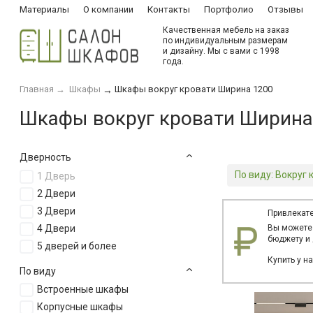
Материалы
О компании
Контакты
Портфолио
Отзывы
Качественная мебель на заказ
по индивидуальным размерам
и дизайну. Мы с вами с 1998
года.
Главная
→
Шкафы
Шкафы вокруг кровати Ширина 1200
→
Шкафы вокруг кровати Ширина
Дверность
По виду:
Вокруг 
1 Дверь
2 Двери
3 Двери
Привлекате
4 Двери
Вы можете
бюджету и 
5 дверей и более
Купить у н
По виду
Встроенные шкафы
Корпусные шкафы