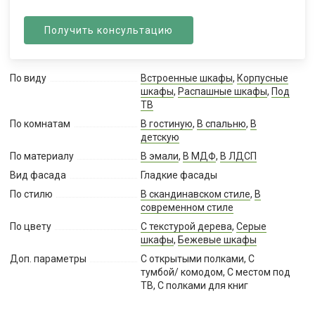
Получить консультацию
По виду
Встроенные шкафы
,
Корпусные
шкафы
,
Распашные шкафы
,
Под
ТВ
По комнатам
В гостиную
,
В спальню
,
В
детскую
По материалу
В эмали
,
В МДФ
,
В ЛДСП
Вид фасада
Гладкие фасады
По стилю
В скандинавском стиле
,
В
современном стиле
По цвету
С текстурой дерева
,
Серые
шкафы
,
Бежевые шкафы
Доп. параметры
С открытыми полками, С
тумбой/ комодом, С местом под
ТВ, С полками для книг