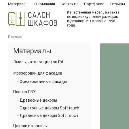
Материалы
О компании
Контакты
Портфолио
Отзывы
Качественная мебель на заказ
по индивидуальным размерам
и дизайну. Мы с вами с 1998
года.
Главная
Материалы
Эмаль, каталог цветов RAL
Фрезеровки для фасадов
- Фрезерованные фасады
Пленка ПВХ
- Древесные декоры
- Однотонные декоры Soft touch
- Древесные декоры Soft Touch
Цоколи и карнизы