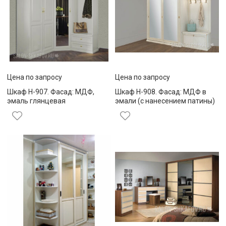
Цена по запросу
Цена по запросу
Шкаф Н-907. Фасад: МДФ,
Шкаф Н-908. Фасад: МДФ в
эмаль глянцевая
эмали (с нанесением патины)