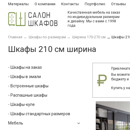
Материалы
О компании
Контакты
Портфолио
Отзывы
Качественная мебель на заказ
по индивидуальным размерам
и дизайну. Мы с вами с 1998
года.
Главная
→
Шкафы по размерам
→
Ширина 170-270 см
Шкафы 21
→
Шкафы 210 см ширина
- Шкафы на заказ
Привлекате
Вы можете
- Шкафы в эмали
бюджету и 
- Встроенные шкафы
Купить у н
- Распашные шкафы
- Шкафы-купе
- Шкафы стандартных размеров
Мебель