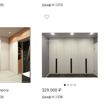
06
Шкаф Н-1310
329 000
₽
апросу
36
Шкаф Н-1338