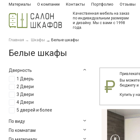
Материалы
О компании
Контакты
Портфолио
Отзывы
Качественная мебель на заказ
по индивидуальным размерам
и дизайну. Мы с вами с 1998
года.
Главная
→
Шкафы
Белые шкафы
→
Белые шкафы
Дверность
Привлекате
1 Дверь
Вы можете
бюджету и 
2 Двери
3 Двери
Купить у н
4 Двери
5 дверей и более
По виду
По комнатам
По материалу